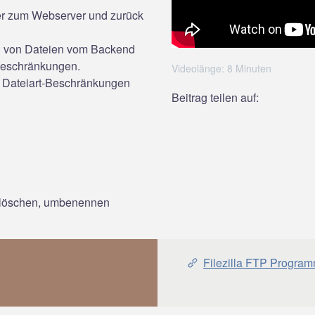
er zum Webserver und zurück
en von Dateien vom Backend
beschränkungen.
Videolänge: 8 Minuten
 Dateiart-Beschränkungen
Beitrag teilen auf:
 löschen, umbenennen
Filezilla FTP Progra